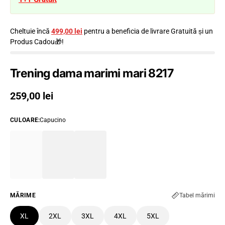
Cheltuie încă
499,00 lei
pentru a beneficia de livrare Gratuită și un
Produs Cadou🎁!
Trening dama marimi mari 8217
Preț obișnuit
259,00 lei
CULOARE
:
Capucino
MĂRIME
Tabel mărimi
XL
2XL
3XL
4XL
5XL