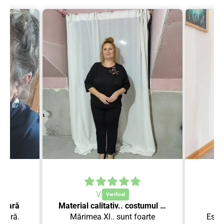
V.
 vară
Material calitativ.. costumul se așează perfect!
 vară.
Mărimea Xl.. sunt foarte
Este