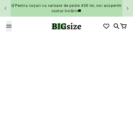
Salt la conținut
🛒Pentru coșuri cu valoare de peste 400 lei, noi acoperim
costul livrării🚚
BIGsize
Căutare
Coș