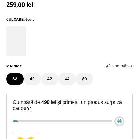
Preț obișnuit
259,00 lei
CULOARE
:
Negru
MĂRIME
Tabel mărimi
38
40
42
44
50
Cumpără de
499 lei
și primești un produs surpriză
cadou🎁!