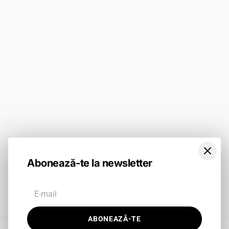
Contact
Politica de Livrare
Catalog
Termeni si conditii
Tabel Mărimi
BLOG
ABONEAZĂ-TE
Abonează-te la newsletter
Facebook
Instagram
TikTok
ABONEAZĂ-TE