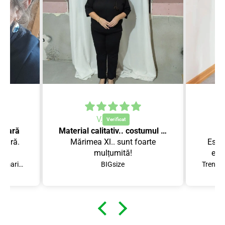
V.
 vară
Material calitativ.. costumul se așează perfect!
 vară.
Mărimea Xl.. sunt foarte
Este
.
mulțumită!
est
Compleu scurt dama marimi mari 8101
BIGsize