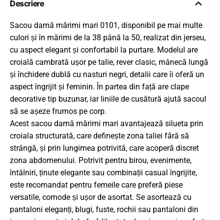
Descriere
Sacou damă mărimi mari 0101, disponibil pe mai multe
culori și în mărimi de la 38 până la 50, realizat din jerseu,
cu aspect elegant și confortabil la purtare. Modelul are
croială cambrată ușor pe talie, rever clasic, mânecă lungă
și închidere dublă cu nasturi negri, detalii care îi oferă un
aspect îngrijit și feminin. În partea din față are clape
decorative tip buzunar, iar liniile de cusătură ajută sacoul
să se așeze frumos pe corp.
Acest sacou damă mărimi mari avantajează silueta prin
croiala structurată, care definește zona taliei fără să
strângă, și prin lungimea potrivită, care acoperă discret
zona abdomenului. Potrivit pentru birou, evenimente,
întâlniri, ținute elegante sau combinații casual îngrijite,
este recomandat pentru femeile care preferă piese
versatile, comode și ușor de asortat. Se asortează cu
pantaloni eleganți, blugi, fuste, rochii sau pantaloni din