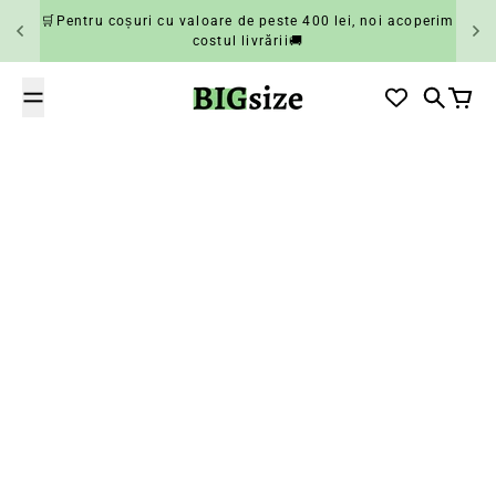
Salt la conținut
🛒Pentru coșuri cu valoare de peste 400 lei, noi acoperim
costul livrării🚚
BIGsize
Căutare
Coș