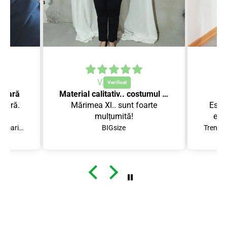
V.
 vară
Material calitativ.. costumul se așează perfect!
 vară.
Mărimea Xl.. sunt foarte
Este
.
mulțumită!
est
Compleu scurt dama marimi mari 8101
BIGsize