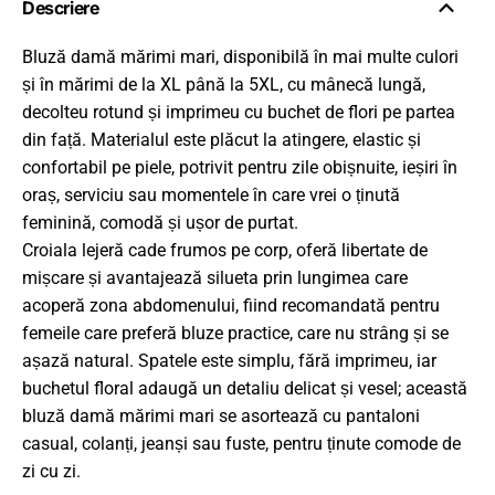
Descriere
Bluză damă mărimi mari, disponibilă în mai multe culori
și în mărimi de la XL până la 5XL, cu mânecă lungă,
decolteu rotund și imprimeu cu buchet de flori pe partea
din față. Materialul este plăcut la atingere, elastic și
confortabil pe piele, potrivit pentru zile obișnuite, ieșiri în
oraș, serviciu sau momentele în care vrei o ținută
feminină, comodă și ușor de purtat.
Croiala lejeră cade frumos pe corp, oferă libertate de
mișcare și avantajează silueta prin lungimea care
acoperă zona abdomenului, fiind recomandată pentru
femeile care preferă bluze practice, care nu strâng și se
așază natural. Spatele este simplu, fără imprimeu, iar
buchetul floral adaugă un detaliu delicat și vesel; această
bluză damă mărimi mari se asortează cu pantaloni
casual, colanți, jeanși sau fuste, pentru ținute comode de
zi cu zi.