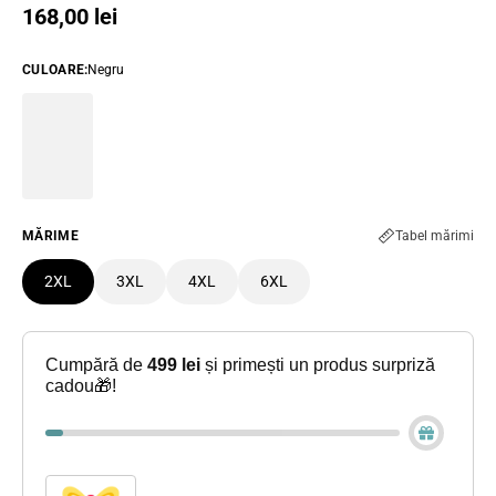
Preț obișnuit
168,00 lei
CULOARE
:
Negru
MĂRIME
Tabel mărimi
2XL
3XL
4XL
6XL
Cumpără de
499 lei
și primești un produs surpriză
cadou🎁!