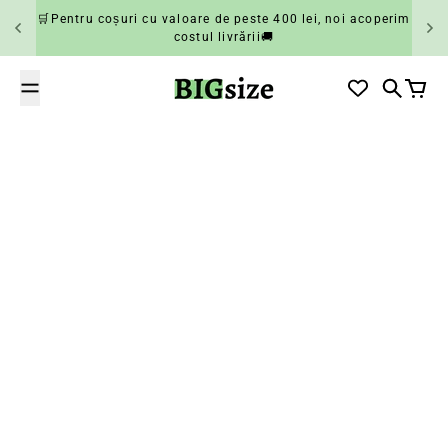
Salt la conținut
🛒Pentru coșuri cu valoare de peste 400 lei, noi acoperim
costul livrării🚚
BIGsize
Căutare
Coș