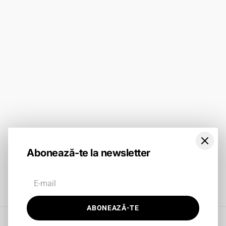
Contact
Politica de Livrare
Catalog
Termeni si conditii
Tabel Mărimi
BLOG
ABONEAZĂ-TE
Abonează-te la newsletter
Facebook
Instagram
TikTok
ABONEAZĂ-TE