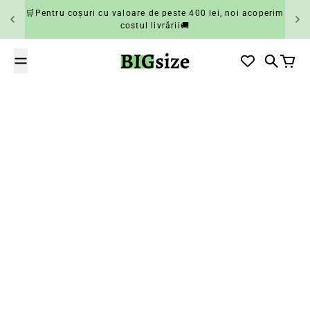
Salt la conținut
🛒Pentru coșuri cu valoare de peste 400 lei, noi acoperim
costul livrării🚚
BIGsize
Căutare
Coș