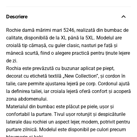
Descriere
Rochie damă mărimi mari 5246, realizată din bumbac de
calitate, disponibilă de la XL până la 5XL. Modelul are
croială tip cămașă, cu guler clasic, nasturi pe față și
mânecă scurtă, fiind o alegere practică pentru ținute lejere
de zi.
Rochia este prevăzută cu buzunar aplicat pe piept,
decorat cu etichetă textilă „New Collection”, și cordon în
talie, care permite ajustarea lejeră pe corp. Cordonul ajută
la definirea taliei, iar croiala lejeră oferă confort și acoperă
zona abdomenului.
Materialul din bumbac este plăcut pe piele, ușor și
confortabil la purtare. Tivul ușor rotunjit și despicăturile
laterale dau rochiei un aspect lejer, modern, potrivit pentru
purtare zilnică. Modelul este disponibil pe culori precum