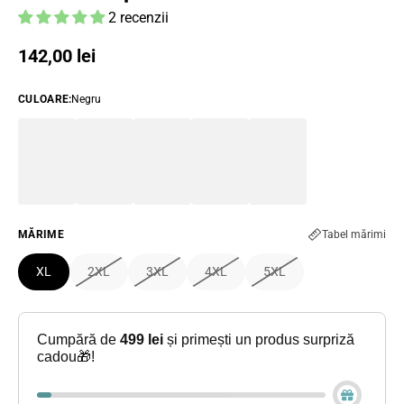
2 recenzii
Preț obișnuit
142,00 lei
CULOARE
:
Negru
MĂRIME
Tabel mărimi
XL
2XL
3XL
4XL
5XL
Cumpără de
499 lei
și primești un produs surpriză
cadou🎁!