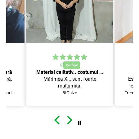
V.
 vară
Material calitativ.. costumul se așează perfect!
 vară.
Mărimea Xl.. sunt foarte
Este
.
mulțumită!
est
Compleu scurt dama marimi mari 8101
BIGsize