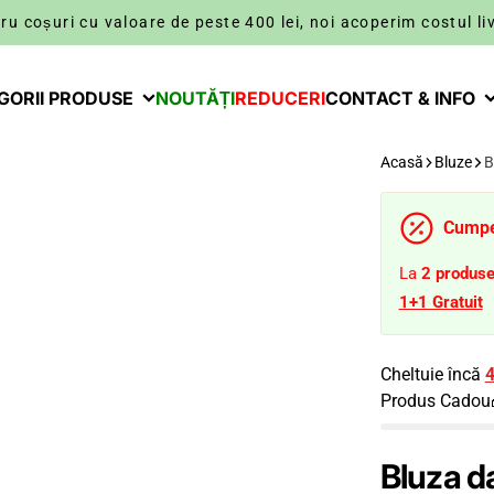
ru coșuri cu valoare de peste 400 lei, noi acoperim costul liv
GORII PRODUSE
NOUTĂȚI
REDUCERI
CONTACT & INFO
Acasă
Bluze
B
Cumper
La
2
produs
1+1 Gratuit
Cheltuie încă
4
Produs Cadou
Bluza d