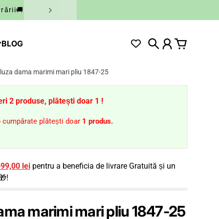
rării🚚
BLOG
Căutare
Cont
Coș
luza dama marimi mari pliu 1847-25
i 2 produse, plătești doar 1 !
e
cumpărate plătești doar
1 produs.
99,00 lei
pentru a beneficia de livrare Gratuită și un
🎁!
ama marimi mari pliu 1847-25