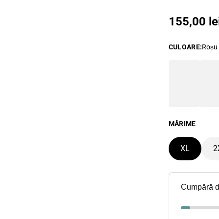
Preț obiș
155,00 le
CULOARE
:
Roșu
MĂRIME
XL
2
Cumpără 